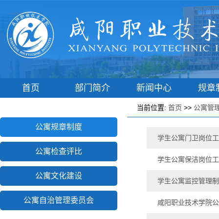
首页
部门简介
新闻中心
规章
学工动态
辅导员之家
学子港湾
学生风
当前位置:
首页
>>
公寓管
公寓规章制度
学生公寓门卫岗位工
公寓检查评比
学生公寓保洁岗位工
公寓文化建设
学生公寓监控管理制
公寓自治管理委员会
咸阳职业技术学院公