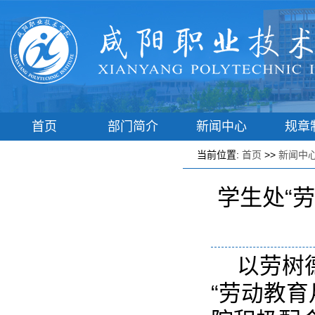
首页
部门简介
新闻中心
规章
学工动态
辅导员之家
学子港湾
学生风
当前位置:
首页
>>
新闻中
学生处“
以劳树
“劳动教