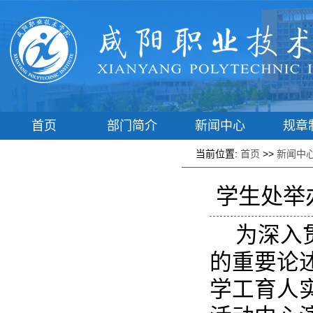
首页
部门简介
新闻中心
规章
学工动态
辅导员之家
学子港湾
学生风
当前位置:
首页
>>
新闻中
学生处举
为深入
的重要论
学工育人