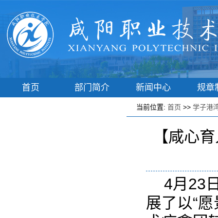
首页
部门简介
新闻中心
规章
学工动态
辅导员之家
学子港湾
学生风
当前位置:
首页
>>
学子港
【咸心育
4月2
展了以“