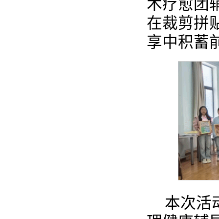
术疗愈团
在裁剪拼
享中积蓄
本次活